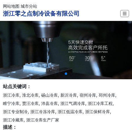
网站地图
城市分站
浙江零之点制冷设备有限公司
☰
站点关键词：
,
,
,
,
,
,
浙江冷库
淮北冷库
砀山冷库
新沂冷库
宿州冷库
邳州冷库
,
,
,
,
,
睢宁冷库
贾汪冷库
沛县冷库
浙江气调冷库
浙江冷库工程
,
,
,
,
浙江专业制冷
浙江冷冻冷库
浙江低温冷库
浙江保鲜冷库
,
浙江冷藏库
浙江冷库生产厂家
描述：