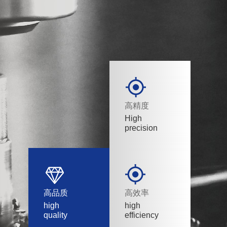
高精度
High
precision
高品质
高效率
high
high
quality
efficiency