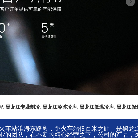
程
,
黑龙江专业制冷
,
黑龙江冷冻冷库
,
黑龙江低温冷库
,
黑龙江保
火车站淮海东路段，距火车站仅百米之距。是黑龙
业的团队，在不断的精心经营之下，公司的产品，