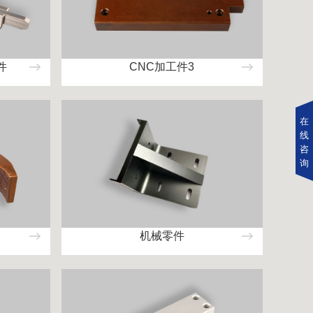
件
CNC加工件3
在
线
咨
询
机械零件