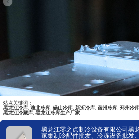
站点关键词：
黑龙江冷库
,
淮北冷库
,
砀山冷库
,
新沂冷库
,
宿州冷库
,
邳州冷
黑龙江冷藏库
,
黑龙江冷库生产厂家
黑龙江零之点制冷设备有限公司黑
家集制冷配件批发、冷冻设备批发