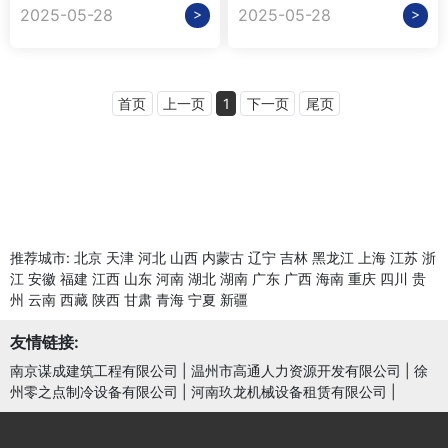
>
>
2025-05-28
2025-05-28
首页
上一页
1
下一页
尾页
推荐城市:
北京
天津
河北
山西
内蒙古
辽宁
吉林
黑龙江
上海
江苏
浙
江
安徽
福建
江西
山东
河南
湖北
湖南
广东
广西
海南
重庆
四川
贵
州
云南
西藏
陕西
甘肃
青海
宁夏
新疆
友情链接:
南京谋成建筑工程有限公司
|
温州市高通人力资源开发有限公司
|
徐
州零之点制冷设备有限公司
|
河南玖龙机械设备租赁有限公司
|