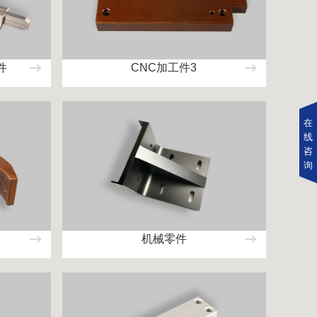
件
CNC加工件3
在
线
咨
询
机械零件