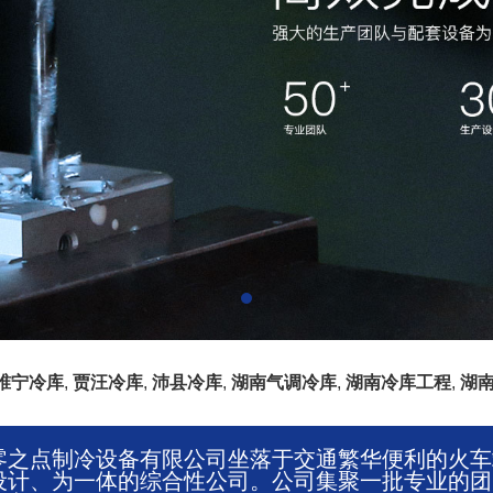
睢宁冷库
,
贾汪冷库
,
沛县冷库
,
湖南气调冷库
,
湖南冷库工程
,
湖
零之点制冷设备有限公司坐落于交通繁华便利的火车
设计、为一体的综合性公司。公司集聚一批专业的团