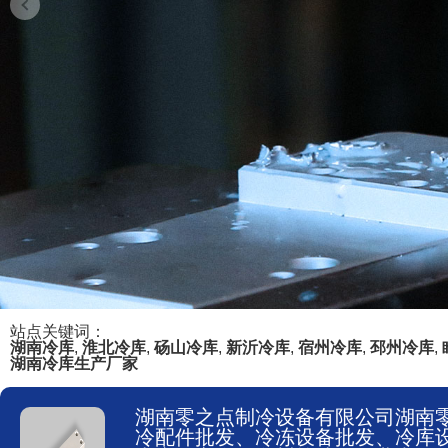
站点关键词：
湖南冷库
,
淮北冷库
,
砀山冷库
,
新沂冷库
,
宿州冷库
,
邳州冷库
,
湖南冷库生产厂家
湖南零之点制冷设备有限公司湖南
冷配件批发、冷冻设备批发、冷库