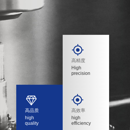
高精度
High
precision
高品质
高效率
high
high
quality
efficiency