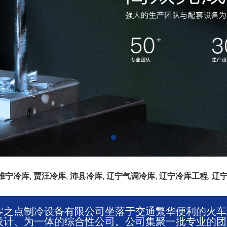
睢宁冷库
,
贾汪冷库
,
沛县冷库
,
辽宁气调冷库
,
辽宁冷库工程
,
辽
零之点制冷设备有限公司坐落于交通繁华便利的火车
设计、为一体的综合性公司。公司集聚一批专业的团