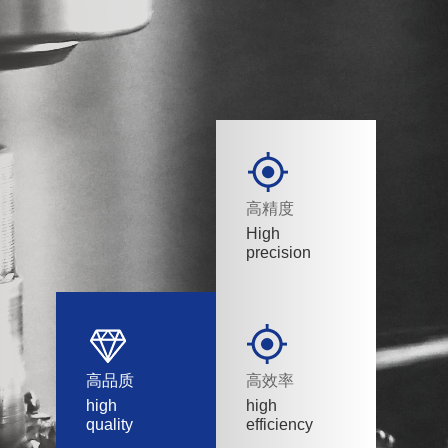
高精度
High
precision
高品质
高效率
high
high
quality
efficiency