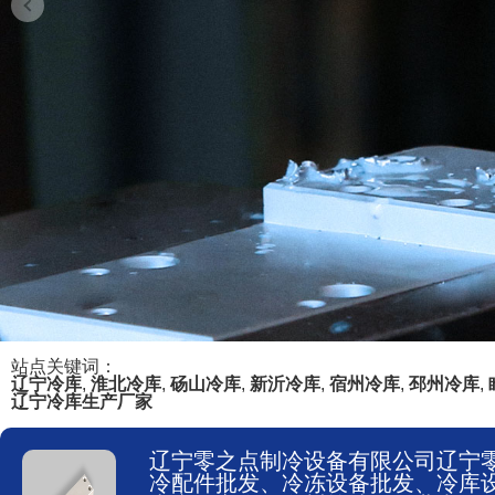
站点关键词：
辽宁冷库
,
淮北冷库
,
砀山冷库
,
新沂冷库
,
宿州冷库
,
邳州冷库
,
辽宁冷库生产厂家
辽宁零之点制冷设备有限公司辽宁
冷配件批发、冷冻设备批发、冷库