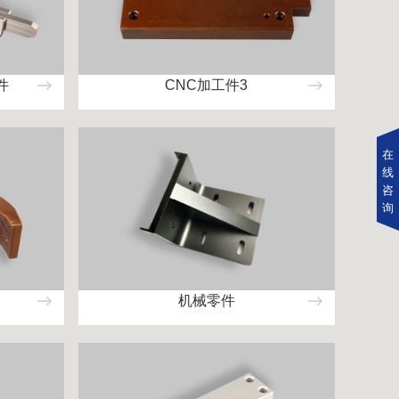
件
CNC加工件3
在
线
咨
询
机械零件