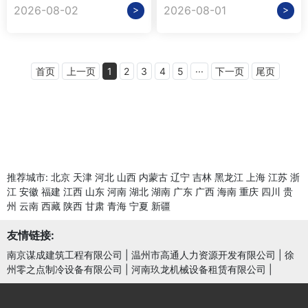
>
>
2026-08-02
2026-08-01
首页
上一页
1
2
3
4
5
···
下一页
尾页
推荐城市:
北京
天津
河北
山西
内蒙古
辽宁
吉林
黑龙江
上海
江苏
浙
江
安徽
福建
江西
山东
河南
湖北
湖南
广东
广西
海南
重庆
四川
贵
州
云南
西藏
陕西
甘肃
青海
宁夏
新疆
友情链接:
南京谋成建筑工程有限公司
|
温州市高通人力资源开发有限公司
|
徐
州零之点制冷设备有限公司
|
河南玖龙机械设备租赁有限公司
|