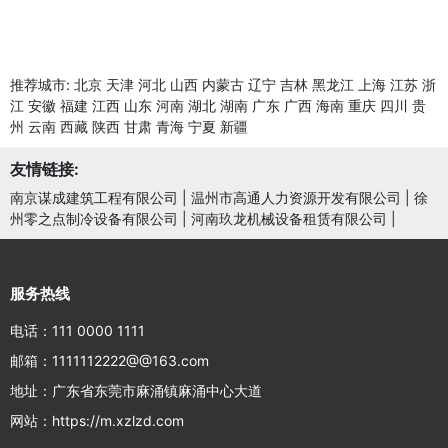
推荐城市:
北京
天津
河北
山西
内蒙古
辽宁
吉林
黑龙江
上海
江苏
浙
江
安徽
福建
江西
山东
河南
湖北
湖南
广东
广西
海南
重庆
四川
贵
州
云南
西藏
陕西
甘肃
青海
宁夏
新疆
友情链接:
南京谋成建筑工程有限公司
|
温州市高通人力资源开发有限公司
|
徐
州零之点制冷设备有限公司
|
河南玖龙机械设备租赁有限公司
|
服务热线
电话：111 0000 1111
邮箱：1111112222@@163.com
地址：广东省东莞市麻涌镇麻涌中心大道
网站：https://m.xzlzd.com